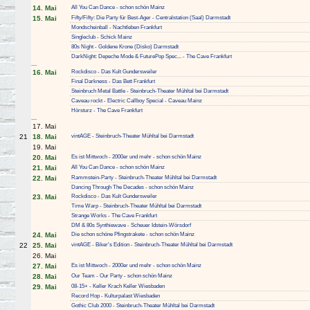
14. Mai
All You Can Dance - schon schön Mainz
15. Mai
Fifty/Fifty: Die Party für Best-Ager - Centralstation (Saal) Darmstadt
Mondscheinball - Nachtleben Frankfurt
Singleclub - Schick Mainz
80s Night - Goldene Krone (Disko) Darmstadt
DarkNight: Depeche Mode & FuturePop Spec... - The Cave Frankfurt
....
16. Mai
Rockdisco - Das Kult Gundersweiler
Final Darkness - Das Bett Frankfurt
Steinbruch Metal Battle - Steinbruch-Theater Mühltal bei Darmstadt
Caveau rockt - Electric Callboy Special - Caveau Mainz
Hörsturz - The Cave Frankfurt
....
17. Mai
21
18. Mai
vintAGE - Steinbruch-Theater Mühltal bei Darmstadt
19. Mai
20. Mai
Es ist Mittwoch - 2000er und mehr - schon schön Mainz
21. Mai
All You Can Dance - schon schön Mainz
22. Mai
Rammstein-Party - Steinbruch-Theater Mühltal bei Darmstadt
Dancing Through The Decades - schon schön Mainz
23. Mai
Rockdisco - Das Kult Gundersweiler
Time Warp - Steinbruch-Theater Mühltal bei Darmstadt
Strange Works - The Cave Frankfurt
DM & 80s Synthiewave - Scheuer Idstein-Wörsdorf
24. Mai
Die schon schöne Pfingstrakete - schon schön Mainz
22
25. Mai
vintAGE - Biker's Edition - Steinbruch-Theater Mühltal bei Darmstadt
26. Mai
27. Mai
Es ist Mittwoch - 2000er und mehr - schon schön Mainz
28. Mai
Our Team - Our Party - schon schön Mainz
29. Mai
08-15+ - Keller Krach Keller Wiesbaden
Record Hop - Kulturpalast Wiesbaden
Gothic Club 2000 - Steinbruch-Theater Mühltal bei Darmstadt