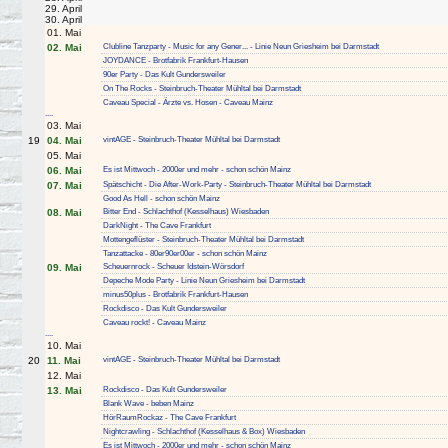
29. April
30. April
01. Mai
02. Mai
Clubline Tanzparty - Music for any Gener... - Linie Neun Griesheim bei Darmstadt
JOYDANCE - Brotfabrik Frankfurt-Hausen
90er Party - Das Kult Gundersweiler
On The Rocks - Steinbruch-Theater Mühltal bei Darmstadt
Caveau Special - Ärzte vs. Hosen - Caveau Mainz
....
03. Mai
19
04. Mai
vintAGE - Steinbruch-Theater Mühltal bei Darmstadt
05. Mai
06. Mai
Es ist Mittwoch - 2000er und mehr - schon schön Mainz
07. Mai
Spätschicht - Die After-Work-Party - Steinbruch-Theater Mühltal bei Darmstadt
Good As Hell - schon schön Mainz
08. Mai
Bitter End - Schlachthof (Kesselhaus) Wiesbaden
DarkNight - The Cave Frankfurt
Mottengeflüster - Steinbruch-Theater Mühltal bei Darmstadt
Tanzattacke - 80er90er00er - schon schön Mainz
09. Mai
Scheuernrock - Scheuer Idstein-Wörsdorf
Depeche Mode Party - Linie Neun Griesheim bei Darmstadt
minus50plus - Brotfabrik Frankfurt-Hausen
Rockdisco - Das Kult Gundersweiler
Caveau rockt! - Caveau Mainz
....
10. Mai
20
11. Mai
vintAGE - Steinbruch-Theater Mühltal bei Darmstadt
12. Mai
13. Mai
Rockdisco - Das Kult Gundersweiler
Blank Wave - beben Mainz
HörRaumRockaz - The Cave Frankfurt
Nightcrawling - Schlachthof (Kesselhaus & Box) Wiesbaden
Es ist Mittwoch - 2000er und mehr - schon schön Mainz