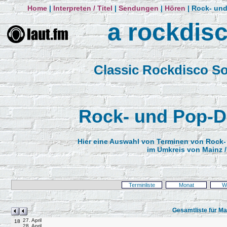
Home
|
Interpreten / Titel
|
Sendungen
|
Hören
| Rock- und
a rockdis
by ric
Classic Rockdisco S
Rock- und Pop-D
Hier eine Auswahl von Terminen von Rock-
im Umkreis von Mainz 
Terminliste
Monat
W
Gesamtliste für Ma
27. April
18
28. April