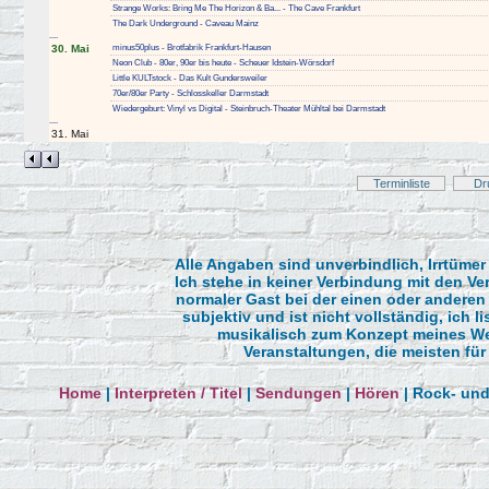
Strange Works: Bring Me The Horizon & Ba... - The Cave Frankfurt
The Dark Underground - Caveau Mainz
....
30. Mai
minus50plus - Brotfabrik Frankfurt-Hausen
Neon Club - 80er, 90er bis heute - Scheuer Idstein-Wörsdorf
Little KULTstock - Das Kult Gundersweiler
70er/80er Party - Schlosskeller Darmstadt
Wiedergeburt: Vinyl vs Digital - Steinbruch-Theater Mühltal bei Darmstadt
....
31. Mai
Terminliste
Dr
Alle Angaben sind unverbindlich, Irrtüme
Ich stehe in keiner Verbindung mit den Ver
normaler Gast bei der einen oder anderen 
subjektiv und ist nicht vollständig, ich l
musikalisch zum Konzept meines W
Veranstaltungen, die meisten für
Home
|
Interpreten / Titel
|
Sendungen
|
Hören
| Rock- und